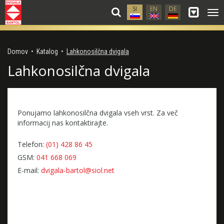
SI
EN
DE
Gla
me
Domov
•
Katalog
•
Lahkonosilčna dvigala
Lahkonosilčna dvigala
Ponujamo lahkonosilčna dvigala vseh vrst. Za več
informacij nas kontaktirajte.
Telefon:
(01) 428 86 45
GSM:
041 668 069
E-mail:
dvigala-bartol@siol.net