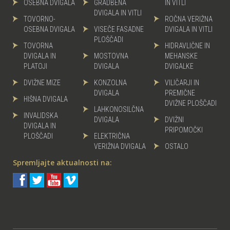
OSEBNA DVIGALA
GRADBENA
IN VITLI
DVIGALA IN VITLI
TOVORNO-
ROČNA VERIŽNA
OSEBNA DVIGALA
VISEČE FASADNE
DVIGALA IN VITLI
PLOŠČADI
TOVORNA
HIDRAVLIČNE IN
DVIGALA IN
MOSTOVNA
MEHANSKE
PLATOJI
DVIGALA
DVIGALKE
DVIŽNE MIZE
KONZOLNA
VILIČARJI IN
DVIGALA
PREMIČNE
HIŠNA DVIGALA
DVIŽNE PLOŠČADI
LAHKONOSILČNA
INVALIDSKA
DVIGALA
DVIŽNI
DVIGALA IN
PRIPOMOČKI
PLOŠČADI
ELEKTRIČNA
VERIŽNA DVIGALA
OSTALO
Spremljajte aktualnosti na: