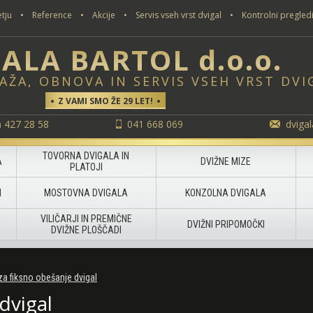
tju
•
Reference
•
Akcije
•
Servis vseh vrst dvigal
•
Kontrolni pregledi
ALA BARTOL d.o.o.
AŽA, OBNOVA IN SERVIS VSEH VRST DVI
Z VAMI SMO ŽE 29 LET!
) 427 28 58
041 668 069
dvigal
TOVORNA DVIGALA IN
A
DVIŽNE MIZE
PLATOJI
I
MOSTOVNA DVIGALA
KONZOLNA DVIGALA
E
VILIČARJI IN PREMIČNE
DVIŽNI PRIPOMOČKI
DVIŽNE PLOŠČADI
za fiksno obešanje dvigal
dvigal