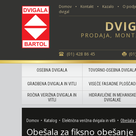
Domov
•
Kontakt
•
Kazalo
•
O podje
dvigal
DVIG
PRODAJA, MONT
(01) 428 86 45
(01
OSEBNA DVIGALA
TOVORNO-OSEBNA DVIGAL
GRADBENA DVIGALA IN VITLI
VISEČE FASADNE PLOŠČAD
ROČNA VERIŽNA DVIGALA IN
HIDRAVLIČNE IN MEHANSK
VITLI
DVIGALKE
Domov
•
Katalog
•
Električna verižna dvigala in vitli
•
Obešala 
Obešala za fiksno obešanje 