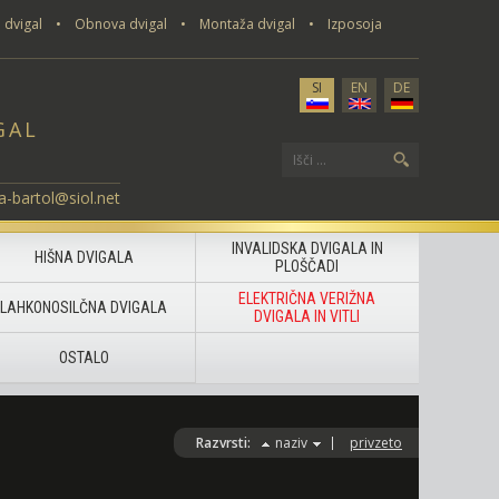
 dvigal
•
Obnova dvigal
•
Montaža dvigal
•
Izposoja
SI
EN
DE
GAL
a-bartol@siol.net
INVALIDSKA DVIGALA IN
HIŠNA DVIGALA
PLOŠČADI
ELEKTRIČNA VERIŽNA
LAHKONOSILČNA DVIGALA
DVIGALA IN VITLI
OSTALO
Razvrsti:
naziv
privzeto