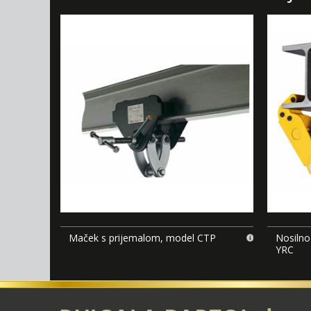
Maček s prijemalom, model CTP
Nosilno
YRC