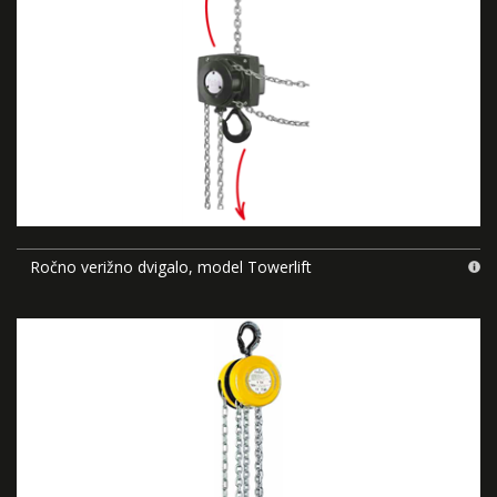
Ročno verižno dvigalo, model Towerlift