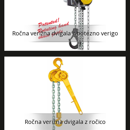
Ročna verižna dvigala z potezno verigo
Ročna verižna dvigala z ročico