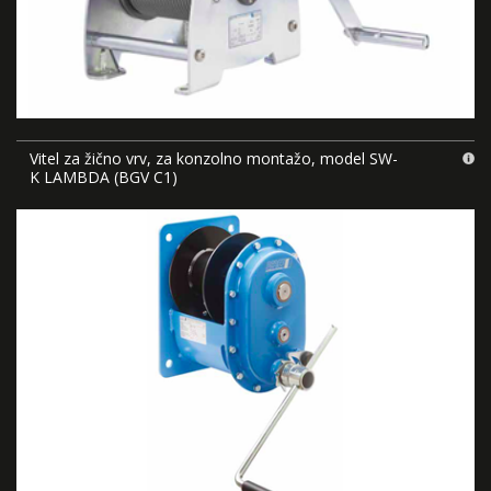
Vitel za žično vrv, za konzolno montažo, model SW-
K LAMBDA (BGV C1)