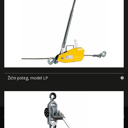
Žični poteg, model LP
Naša spletna stran uporablja piškotke za nemoteno delovanje in spremljanje
obiska na strani. Z nadaljnjo uporabo spletne strani
soglašate s piškotki
.
Več
o piškotkih »
V redu