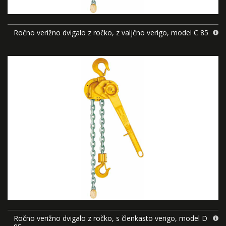
Ročno verižno dvigalo z ročko, z valjčno verigo, model C 85
Ročno verižno dvigalo z ročko, s členkasto verigo, model D