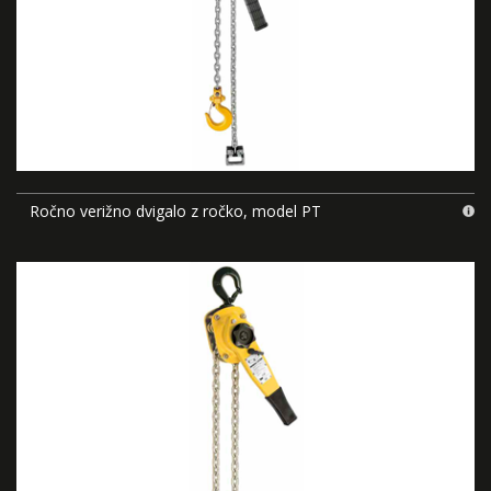
Ročno verižno dvigalo z ročko, model PT