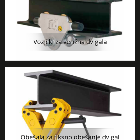
Vozički za verižna dvigala
Obešala za fiksno obešanje dvigal