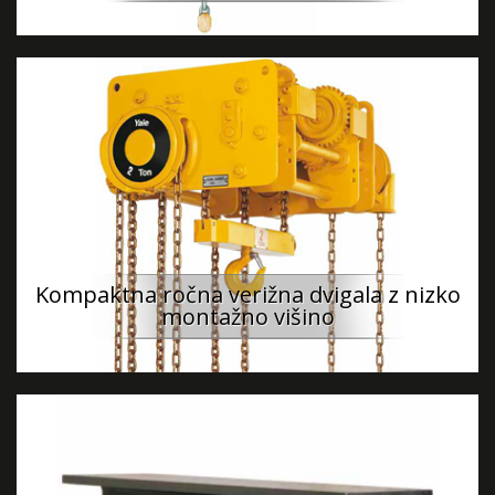
Kompaktna ročna verižna dvigala z nizko
montažno višino