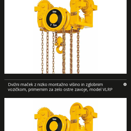
Dvižni maček z nizko montažno višino in zglobnim
vozičkom, primernim za zelo ostre zavoje, model VLRP