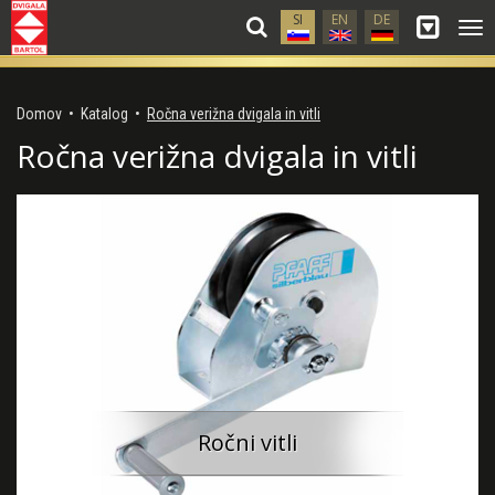
SI
EN
DE
Gla
me
Domov
•
Katalog
•
Ročna verižna dvigala in vitli
Ročna verižna dvigala in vitli
Ročni vitli