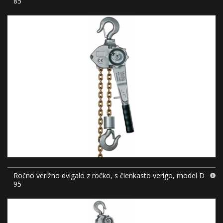
85
Ročno verižno dvigalo z ročko, s členkasto verigo, model D
95