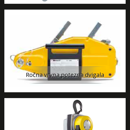
Ročna vrvna potezna dvigala