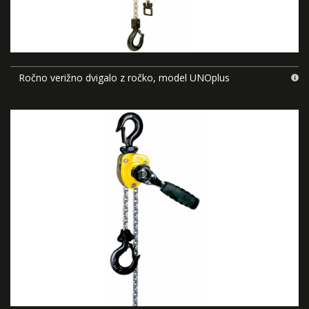
Ročno verižno dvigalo z ročko, model UNOplus