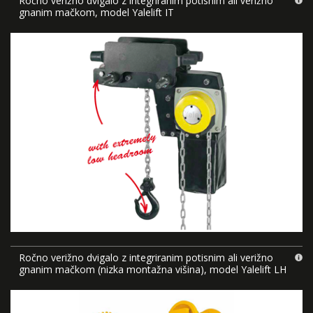
Ročno verižno dvigalo z integriranim potisnim ali verižno
gnanim mačkom, model Yalelift IT
Ročno verižno dvigalo z integriranim potisnim ali verižno
gnanim mačkom (nizka montažna višina), model Yalelift LH