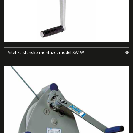
Vitel za stensko montažo, model SW-W