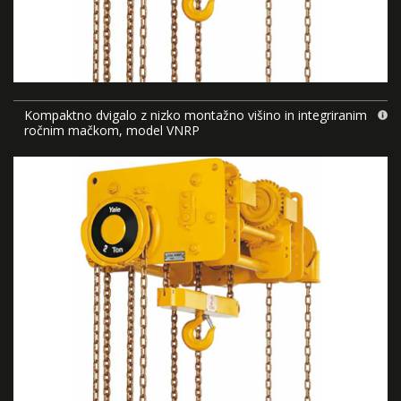
Kompaktno dvigalo z nizko montažno višino in integriranim
ročnim mačkom, model VNRP