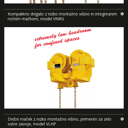
Kompaktno dvigalo z nizko montažno višino in integriranim
ročnim mačkom, model VNRG
Dvižni maček z nizko montažno višino, primeren za zelo
ostre zavoje, model VLHP