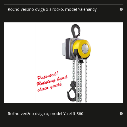
Ročno verižno dvigalo z ročko, model Yalehandy
Ročno verižno dvigalo, model Yalelift 360