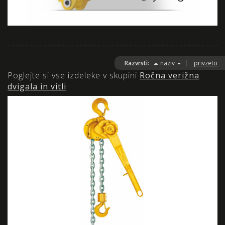
Razvrsti:
naziv
privzeto
Poglejte si vse izdeleke v skupini
Ročna verižna
dvigala in vitli
: