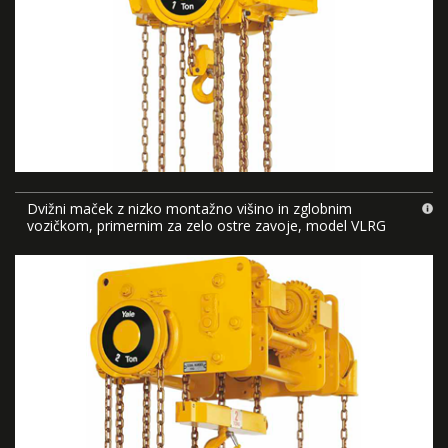
Dvižni maček z nizko montažno višino in zglobnim
vozičkom, primernim za zelo ostre zavoje, model VLRG