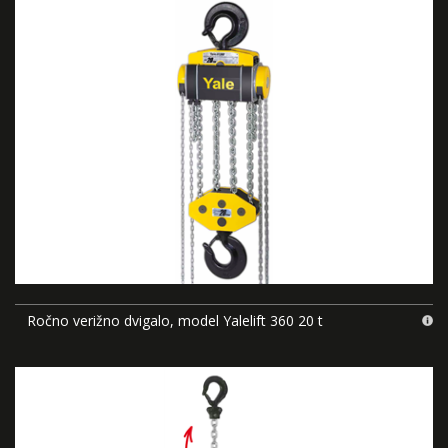
Ročno verižno dvigalo, model Yalelift 360 20 t