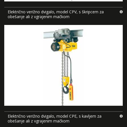
Električno verižno dvigalo, model CPV, s škripcem za
obešanje ali z vgrajenim mačkom
Električno verižno dvigalo, model CPE, s kavljem za
obešanje ali z vgrajenim mačkom