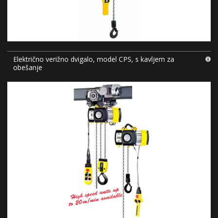
Električno verižno dvigalo, model CPS, s kavljem za
obešanje