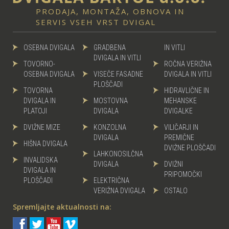
PRODAJA, MONTAŽA, OBNOVA IN
SERVIS VSEH VRST DVIGAL
OSEBNA DVIGALA
GRADBENA
IN VITLI
DVIGALA IN VITLI
TOVORNO-
ROČNA VERIŽNA
OSEBNA DVIGALA
VISEČE FASADNE
DVIGALA IN VITLI
PLOŠČADI
TOVORNA
HIDRAVLIČNE IN
DVIGALA IN
MOSTOVNA
MEHANSKE
PLATOJI
DVIGALA
DVIGALKE
DVIŽNE MIZE
KONZOLNA
VILIČARJI IN
DVIGALA
PREMIČNE
HIŠNA DVIGALA
DVIŽNE PLOŠČADI
LAHKONOSILČNA
INVALIDSKA
DVIGALA
DVIŽNI
DVIGALA IN
PRIPOMOČKI
PLOŠČADI
ELEKTRIČNA
VERIŽNA DVIGALA
OSTALO
Spremljajte aktualnosti na: