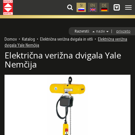
SI
EN
DE
Gla
me
Razvrsti:
naziv
privzeto
Domov
•
Katalog
•
Električna verižna dvigala in vitli
•
Električna verižna
dvigala Yale Nemčija
Električna verižna dvigala Yale
Nemčija